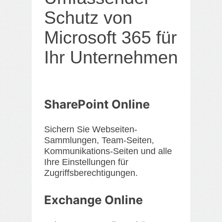
Schutz von
Microsoft 365 für
Ihre 
Ihr Unternehmen
Wert,
über
Siche
Backu
SharePoint Online
Ver
Sichern Sie Webseiten-
Verhi
Sammlungen, Team-Seiten,
Benut
Kommunikations-Seiten und alle
unbea
Ihre Einstellungen für
sowie
Zugriffsberechtigungen.
Exchange Online